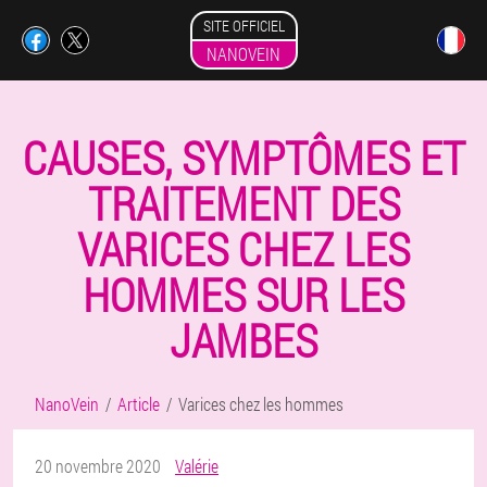
SITE OFFICIEL
NANOVEIN
CAUSES, SYMPTÔMES ET
TRAITEMENT DES
VARICES CHEZ LES
HOMMES SUR LES
JAMBES
NanoVein
Article
Varices chez les hommes
20 novembre 2020
Valérie