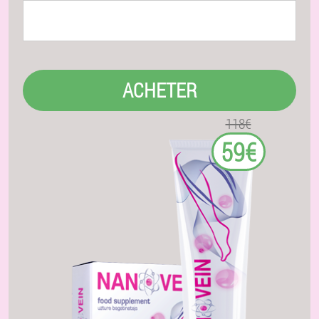
ACHETER
118€
59€